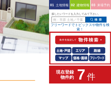
土地情報
建物情報
来場予約
01
02
03
探したいワードを入力してみて下さい。
フリーワードでトピックスや物件を検
索！
7
現在登録
件
物件約