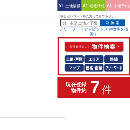
土地情報
建物情報
来場予約
01
02
03
探したいワードを入力してみて下さい。
フリーワードでトピックスや物件を検
索！
7
現在登録
件
物件約