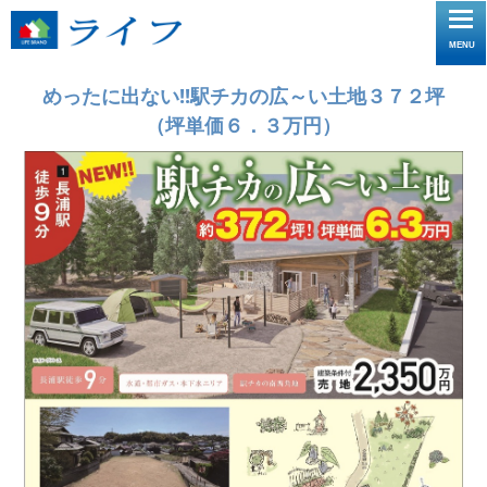
toggle
MENU
navigat
めったに出ない!!駅チカの広～い土地３７２坪
（坪単価６．３万円）