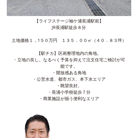
【ライフステージ袖ケ浦長浦駅前】
JR長浦駅徒歩８分
土地価格１，1５０万円 １３５．００㎡（４０．８３坪）
【駅チカ】区画整理地内の角地。
・立地の良し。なるべく予算を抑えて注文住宅ご検討が可
能です。
・開放感ある角地
・公営水道、都市ガス、本下水エリア
・眺望良好。
・長浦小学校徒歩７分
・商業施設が揃う便利なエリア