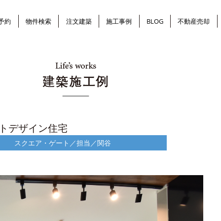
予約
物件検索
注文建築
施工事例
BLOG
不動産売却
トデザイン住宅
スクエア・ゲート／担当／関谷