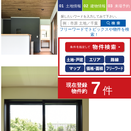
土地情報
建物情報
来場予約
01
02
03
探したいワードを入力してみて下さい。
フリーワードでトピックスや物件を検
索！
7
現在登録
件
物件約