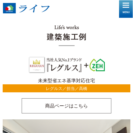
toggle
MENU
navigat
未来型省エネ基準対応住宅
レグルス／担当／高橋
商品ページはこちら