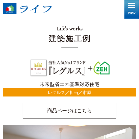
toggle
MENU
navigat
未来型省エネ基準対応住宅
レグルス／担当／市原
商品ページはこちら