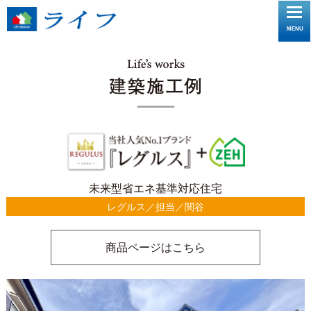
toggle
MENU
navigat
未来型省エネ基準対応住宅
レグルス／担当／関谷
商品ページはこちら